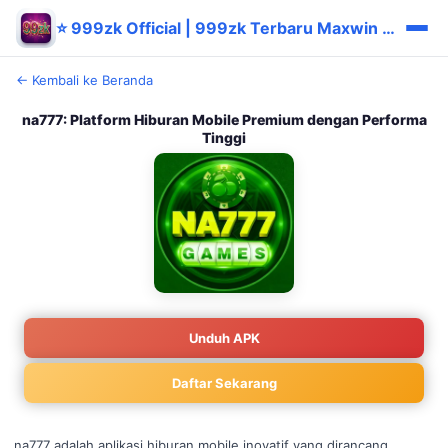
⭐ 999zk Official | 999zk Terbaru Maxwin Pasti Gacor 🔥
← Kembali ke Beranda
na777: Platform Hiburan Mobile Premium dengan Performa
Tinggi
Unduh APK
Daftar Sekarang
na777 adalah aplikasi hiburan mobile inovatif yang dirancang