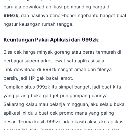
baru aja download aplikasi pembanding harga di
999zk
, dan hasilnya bener-bener ngebantu banget buat
ngatur keuangan rumah tangga.
Keuntungan Pakai Aplikasi dari 999zk:
Bisa cek harga minyak goreng atau beras termurah di
berbagai supermarket lewat satu aplikasi saja.
Link download di 999zk sangat aman dan filenya
bersih, jadi HP gak bakal lemot.
Tampilan situs 999zk itu simpel banget, jadi buat kita
yang jarang buka gadget pun gampang carinya.
Sekarang kalau mau belanja mingguan, aku selalu buka
aplikasi ini dulu buat cek promo mana yang paling
besar. Terima kasih 999zk udah kasih akses ke aplikasi