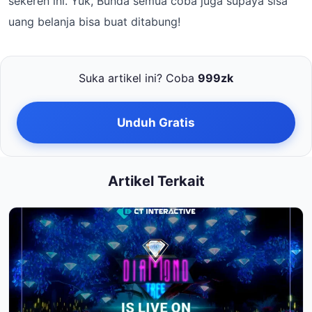
sekeren ini. Yuk, Bunda semua coba juga supaya sisa
uang belanja bisa buat ditabung!
Suka artikel ini? Coba
999zk
Unduh Gratis
Artikel Terkait