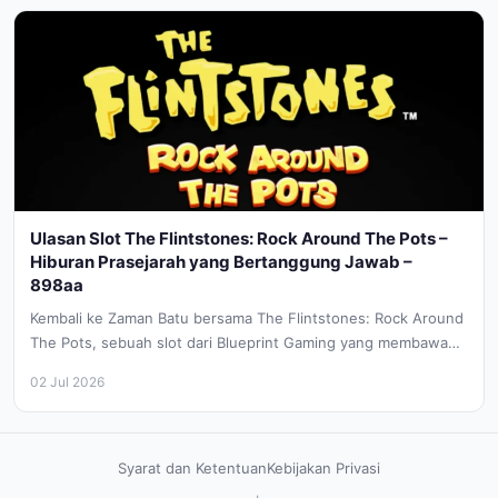
Ulasan Slot The Flintstones: Rock Around The Pots –
Hiburan Prasejarah yang Bertanggung Jawab –
898aa
Kembali ke Zaman Batu bersama The Flintstones: Rock Around
The Pots, sebuah slot dari Blueprint Gaming yang membawa
nuansa nostalgia...
02 Jul 2026
Syarat dan Ketentuan
Kebijakan Privasi