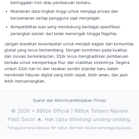
ketinggalan tren atau pembaruan terbaru.
Keamanan data tingkat tinggi untuk menjaga privasi dan
kenyamanan setiap pengguna saat menjelajah.
Kompatibilitas luas yang mendukung berbagai spesifikasi
perangkat seluler dari kelas menengah hingga flagship.
Jangan lewatkan kesempatan untuk menjadi bagian dari komunitas
global yang terus berkembang. Dengan komitmen pada kualitas
dan inovasi berkelanjutan, 33zk terus menghadirkan pembaruan
berkala untuk memperkaya fitur dan stabilitas sistemnya. Segera
unduh 33zk hari ini dan rasakan sendiri standar baru dalam
menikmati hiburan digital yang lebih cepat, lebih aman, dan jauh
lebih menyenangkan.
Syarat dan Ketentuan
Kebijakan Privasi
© 2026 ⭐ 999zk Official | 999zk Terbaru Maxwin
Pasti Gacor 🔥. Hak cipta dilindungi undang-undang.
Pengguna harus berusia 18+ tahun. Bermain secara bertanggung jawab.