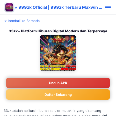
⭐ 999zk Official | 999zk Terbaru Maxwin Pasti Gacor 🔥
← Kembali ke Beranda
33zk – Platform Hiburan Digital Modern dan Terpercaya
Unduh APK
Daftar Sekarang
33zk adalah aplikasi hiburan seluler mutakhir yang dirancang
khusus untuk memenuhi kebutuhan gaya hidup digital masa kini.